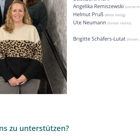
Angelika Remiszewski
(vorne li
Helmut Pruß
(Mitte mittig)
Ute Neumann
(hinten rechts)
Brigitte Schäfers-Lutat
(hinten 
uns zu unterstützen?