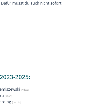
. Dafür musst du auch nicht sofort
 2023-2025:
Remiszewski
(Mitte)
ura
(links)
verding
(rechts)