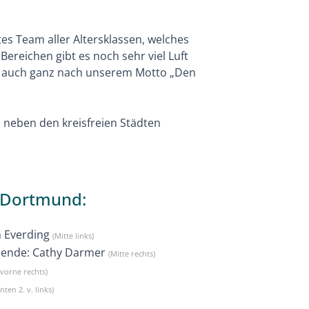
es Team aller Altersklassen, welches
Bereichen gibt es noch sehr viel Luft
ns auch ganz nach unserem Motto „Den
 neben den kreisfreien Städten
 Dortmund:
n Everding
(Mitte links)
tzende: Cathy Darmer
(Mitte rechts)
(vorne rechts)
inten 2. v. links)