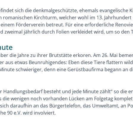
indet sich die denkmalgeschützte, ehemals evangelische Kir
n romanischen Kirchturm, welcher wohl im 13. Jahrhundert 
inem Förderverein betreut. Für eine erforderliche Renovie
zweimal jährlich durch Folien verkleidet wird, um so den T
nute
er die Jahre zu ihrer Brutstätte erkoren. Am 26. Mai beme
aus etwas Beunruhigendes: Eben diese Tiere flattern wil
Minute schwieriger, denn eine Gerüstbaufirma begann an di
der Handlungsbedarf besteht und jede Minute zählt“ so die e
ss die wenigen noch vorhanden Lücken am Folgetag komplett
 sich daraufhin an das Bürgertelefon, das Umweltamt, an Po
 90 e.V. wird involviert.