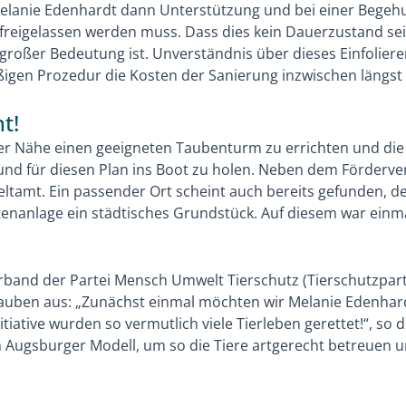
elanie Edenhardt dann Unterstützung und bei einer Begehun
n freigelassen werden muss. Dass dies kein Dauerzustand sei
 großer Bedeutung ist. Unverständnis über dieses Einfolie
äßigen Prozedur die Kosten der Sanierung inzwischen längs
t!
er Nähe einen geeigneten Taubenturm zu errichten und die
und für diesen Plan ins Boot zu holen. Neben dem Förderve
tamt. Ein passender Ort scheint auch bereits gefunden, de
rtenanlage ein städtisches Grundstück. Auf diesem war einm
band der Partei Mensch Umwelt Tierschutz (Tierschutzparte
auben aus: „Zunächst einmal möchten wir Melanie Edenhar
ative wurden so vermutlich viele Tierleben gerettet!“, so d
ugsburger Modell, um so die Tiere artgerecht betreuen u